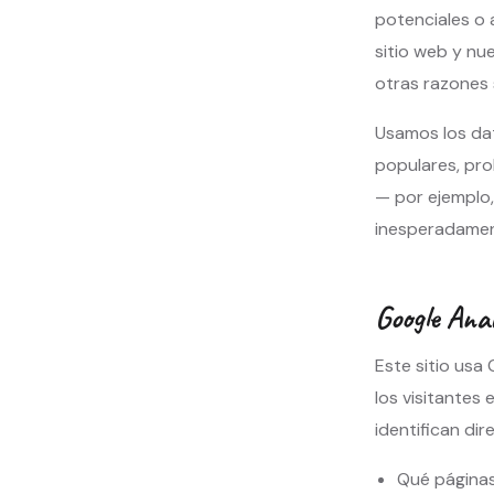
potenciales o 
sitio web y nu
otras razones 
Usamos los dat
populares, pr
— por ejemplo,
inesperadamen
Google Anal
Este sitio usa
los visitantes
identifican di
Qué páginas