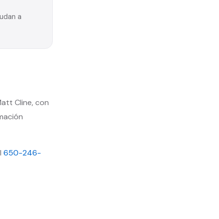
yudan a
att Cline, con
rmación
l
650-246-