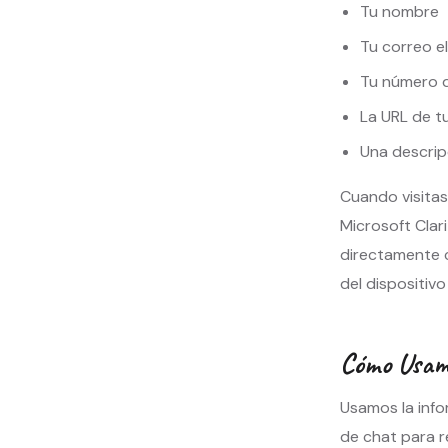
Tu nombre
Tu correo e
Tu número d
La URL de tu
Una descrip
Cuando visitas
Microsoft Clar
directamente c
del dispositiv
Cómo Usamo
Usamos la info
de chat para 