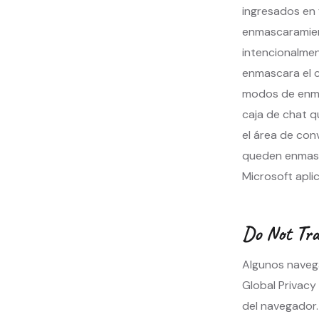
ingresados en 
enmascaramient
intencionalmen
enmascara el 
modos de enmas
caja de chat 
el área de con
queden enmasca
Microsoft aplic
Do Not Tra
Algunos naveg
Global Privacy
del navegador.