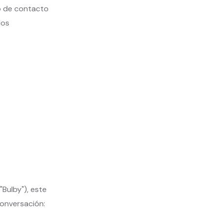
o de contacto
dos
"Bulby"), este
conversación: