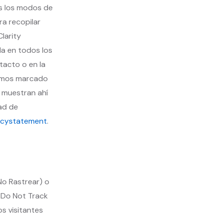
os los modos de
a recopilar
larity
a en todos los
tacto o en la
hemos marcado
e muestran ahí
ad de
vacystatement
.
No Rastrear) o
e Do Not Track
os visitantes