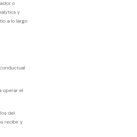
gador o
alytics y
io a lo largo
 conductual
 operar el
íos del
 recibir y