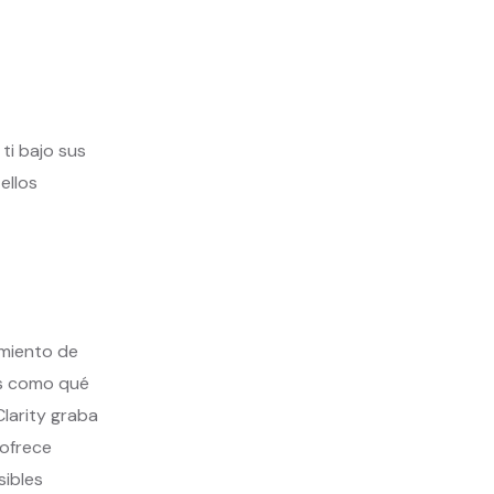
ti bajo sus
ellos
amiento de
as como qué
Clarity graba
 ofrece
sibles