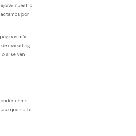
mejorar nuestro
ntactamos por
s páginas más
 de marketing
 o si se van
entender cómo
e uso que no te