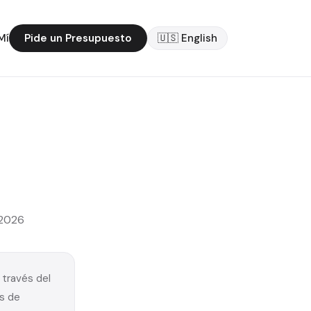
Mí
Pide un Presupuesto
🇺🇸 English
 2026
 través del
és de