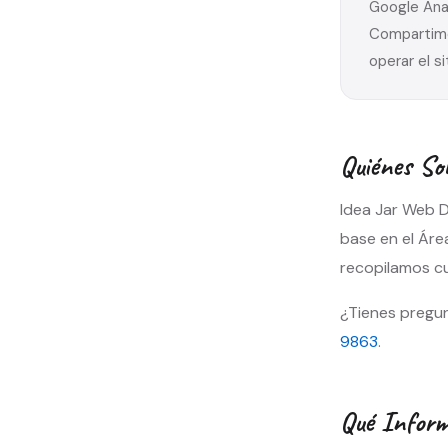
Google Anal
Compartimo
operar el s
Quiénes So
Idea Jar Web D
base en el Área
recopilamos cu
¿Tienes pregu
9863
.
Qué Inform