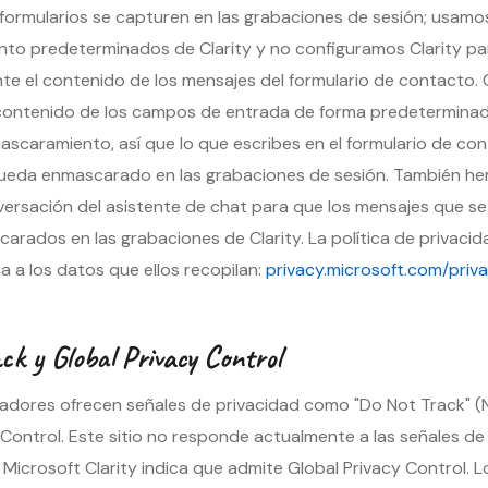
formularios se capturen en las grabaciones de sesión; usam
o predeterminados de Clarity y no configuramos Clarity par
te el contenido de los mensajes del formulario de contacto. C
contenido de los campos de entrada de forma predeterminad
caramiento, así que lo que escribes en el formulario de con
queda enmascarado en las grabaciones de sesión. También 
versación del asistente de chat para que los mensajes que s
rados en las grabaciones de Clarity. La política de privacid
a a los datos que ellos recopilan:
privacy.microsoft.com/pri
ck y Global Privacy Control
adores ofrecen señales de privacidad como "Do Not Track" (
 Control. Este sitio no responde actualmente a las señales d
 Microsoft Clarity indica que admite Global Privacy Control. L