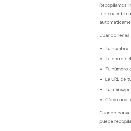
Recopilamos in
o de nuestro a
automáticament
Cuando llenas 
Tu nombre
Tu correo e
Tu número d
La URL de tu
Tu mensaje
Cómo nos co
Cuando convers
puede recopila