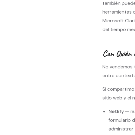
también pueden
herramientas d
Microsoft Clari
del tiempo med
Con Quién 
No vendemos t
entre context
Sí compartimos
sitio web y el 
Netlify
— nu
formulario 
administrar 